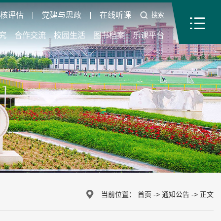
审核评估
党建与思政
在线听课
搜索
究
合作交流
校园生活
图书档案
乐课平台
当前位置：
首页
->
通知公告
->
正文