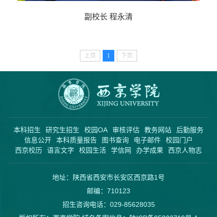
副校长 程永清
上页
1
下页
本科招生
研究生招生
校园OA
审核评估
教务网站
后勤服务
信息公开
本科质量报告
图书查询
电子邮件
校园门户
西京校历
语言文字
校园生活
学信网
办学成果
西京人物志
地址：陕西省西安市长安区西京路1号
邮编：710123
招生咨询电话：029-85628035