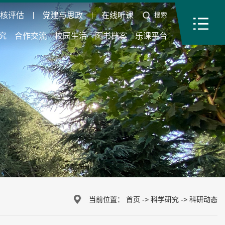
审核评估
党建与思政
在线听课
搜索
究
合作交流
校园生活
图书档案
乐课平台
当前位置：
首页
->
科学研究
->
科研动态