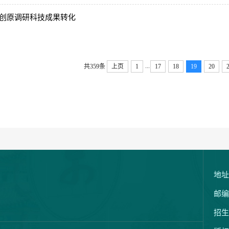
创原调研科技成果转化
...
共359条
上页
1
17
18
19
20
地址
邮编
招生