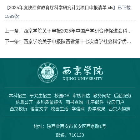
【
2025年度陕西省教育厅科学研究计划项目申报清单.xls
】已下载
1599
次
上一条：
西京学院关于申报2025年中国产学研合作促进会科技创新奖的公示
下一条：
西京学院关于申报陕西省第十七次哲学社会科学优秀成果的公示
本科招生
研究生招生
校园OA
审核评估
教务网站
后勤服务
信息公开
本科质量报告
图书查询
电子邮件
校园门户
西京校历
语言文字
校园生活
学信网
办学成果
西京人物志
地址：陕西省西安市长安区西京路1号
邮编：710123