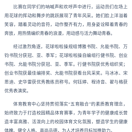
比赛在同学们的呐喊声和欢呼声中进行，运动员们在场上
用花球的挥动和舞步的跳跃展现了青年风采。她们脸上洋溢着
笑容，踏着灵动的音符，动作整齐有力，用身姿诠释着青春的
奔放，用热情编织青春的浪漫，用动感与活力舞动青春。
经过激烈角逐，花球啦啦操规组博雅书院、允能书院、万
钧书院分获冠、亚、季军；花球啦啦操自编组行健书院、创业
书院、允能书院分获冠、亚、季军。行健书院获优秀组织奖；
创业书院获最佳编排奖、允能书院获看台风采奖。马冰冰、宋
思迪、史华雷获优秀教练员称号。何钰婷、程诗音、翟与格获
优秀表演奖。
体育教育中心坚持贯彻落实“五育融合”的素质教育理念，
始终致力于打造校园精品体育赛事，为青年学子的健康成长营
造丰富高雅、活泼向上的校园体育文化氛围，塑造学生的健康
体魄、健全人格、高尚品德，为人才培养目标加推助力。