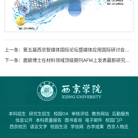
上一条：
第五届西京智媒体国际论坛暨媒体应用国际研讨会举办
下一条：
鹿颖博士在材料领域顶级期刊AFM上发表最新研究成果
本科招生
研究生招生
校园OA
审核评估
教务网站
后勤服务
信息公开
本科质量报告
图书查询
电子邮件
校园门户
西京校历
语言文字
校园生活
学信网
办学成果
西京人物志