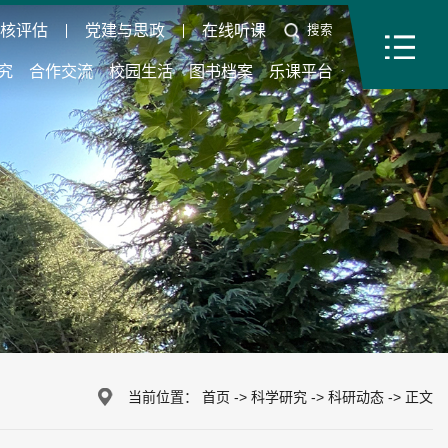
审核评估
党建与思政
在线听课
搜索
究
合作交流
校园生活
图书档案
乐课平台
当前位置：
首页
->
科学研究
->
科研动态
->
正文