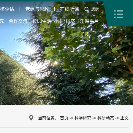
审核评估
党建与思政
在线听课
搜索
究
合作交流
校园生活
图书档案
乐课平台
当前位置：
首页
->
科学研究
->
科研动态
->
正文