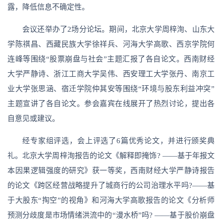
露，降低信息不确定性。
会议还举办了2场分论坛。期间，北京大学周梓洵、山东大
学陈祺昌、西藏民族大学徐祥兵、河海大学高歌、西京学院何
连峰等围绕“股票崩盘与社会”主题汇报了各自论文。西南财经
大学严静诗、浙江工商大学吴伟、西安理工大学张丹、南京工
业大学张思涵、宿迁学院仲其安等围绕“环境与股东利益冲突”
主题宣讲了各自论文。参会嘉宾在线展开了热烈讨论，提出各
自意见或建议。
经专家组评选，会上评选了6篇优秀论文，并进行颁奖典
礼。北京大学周梓洵报告的论文《解释即掩饰? ——基于年报文
本因果逻辑强度的研究》获一等奖，西南财经大学严静诗报告
的论文《跨区经营战略提升了城商行的公司治理水平吗?——基
于大股东“掏空”的视角》和河海大学高歌报告的论文《分析师
预测分歧度是市场情绪洪流中的“漫水桥”吗? ——基于股价崩盘