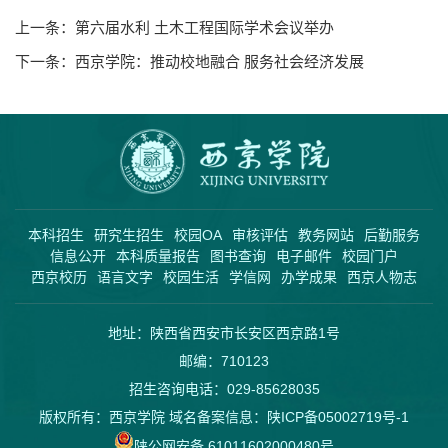
上一条：
第六届水利 土木工程国际学术会议举办
下一条：
西京学院：推动校地融合 服务社会经济发展
本科招生
研究生招生
校园OA
审核评估
教务网站
后勤服务
信息公开
本科质量报告
图书查询
电子邮件
校园门户
西京校历
语言文字
校园生活
学信网
办学成果
西京人物志
地址：陕西省西安市长安区西京路1号
邮编：710123
招生咨询电话：029-85628035
版权所有：西京学院 域名备案信息：
陕ICP备05002719号-1
陕公网安备 61011602000480号