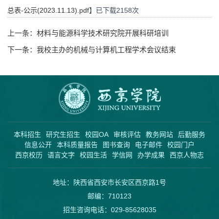
总表-公示(2023.11.13).pdf
】已下载
2158
次
上一条：
材料与能源科学技术研究院开展科研培训
下一条：
我校主办的机械与计算机工程学术会议结束
本科招生
研究生招生
校园OA
审核评估
教务网站
后勤服务
信息公开
本科质量报告
图书查询
电子邮件
校园门户
西京校历
语言文字
校园生活
学信网
办学成果
西京人物志
地址：陕西省西安市长安区西京路1号
邮编：710123
招生咨询电话：029-85628035