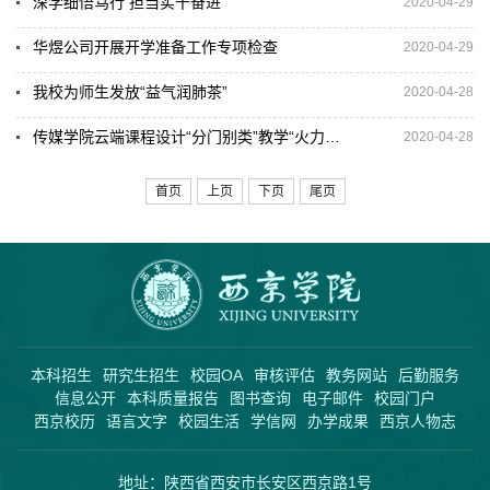
深学细悟笃行 担当实干奋进
2020-04-29
华煜公司开展开学准备工作专项检查
2020-04-29
我校为师生发放“益气润肺茶”
2020-04-28
传媒学院云端课程设计“分门别类”教学“火力全开”
2020-04-28
首页
上页
下页
尾页
本科招生
研究生招生
校园OA
审核评估
教务网站
后勤服务
信息公开
本科质量报告
图书查询
电子邮件
校园门户
西京校历
语言文字
校园生活
学信网
办学成果
西京人物志
地址：陕西省西安市长安区西京路1号